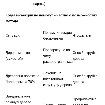
препарата)
Когда инъекции не помогут – честно о возможностях
метода
Почему инъекции
Ситуация
Что делать
бесполезны
Препарату не по
Дерево мертво
Снос / вырубка
чему
(сухостой)
дерева
распространяться
Лечение не
Древесина поражена
Снос / вырубка
восстановит
более чем на 70%
дерева
структуру дерева
Вредитель уже
Профилактика
покинул дерево
Лечить некого
соседних