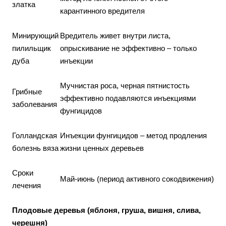
златка
карантинного вредителя
Минирующий
Вредитель живет внутри листа,
пилильщик
опрыскивание не эффективно – только
дуба
инъекции
Мучнистая роса, черная пятнистость
Грибные
эффективно подавляются инъекциями
заболевания
фунгицидов
Голландская
Инъекции фунгицидов – метод продления
болезнь вяза
жизни ценных деревьев
Сроки
Май-июнь (период активного сокодвижения)
лечения
Плодовые деревья (яблоня, груша, вишня, слива,
черешня)