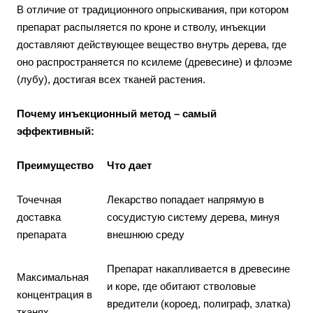
В отличие от традиционного опрыскивания, при котором
препарат распыляется по кроне и стволу, инъекции
доставляют действующее вещество внутрь дерева, где
оно распространяется по ксилеме (древесине) и флоэме
(лубу), достигая всех тканей растения.
Почему инъекционный метод – самый
эффективный:
Преимущество
Что дает
Точечная
Лекарство попадает напрямую в
доставка
сосудистую систему дерева, минуя
препарата
внешнюю среду
Препарат накапливается в древесине
Максимальная
и коре, где обитают стволовые
концентрация в
вредители (короед, полиграф, златка)
тканях