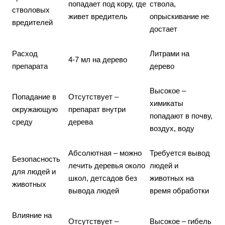
попадает под кору, где
ствола,
стволовых
живет вредитель
опрыскивание не
вредителей
достает
Расход
Литрами на
4-7 мл на дерево
препарата
дерево
Высокое –
Попадание в
Отсутствует –
химикаты
окружающую
препарат внутри
попадают в почву,
среду
дерева
воздух, воду
Абсолютная – можно
Требуется вывод
Безопасность
лечить деревья около
людей и
для людей и
школ, детсадов без
животных на
животных
вывода людей
время обработки
Влияние на
Отсутствует –
Высокое – гибель