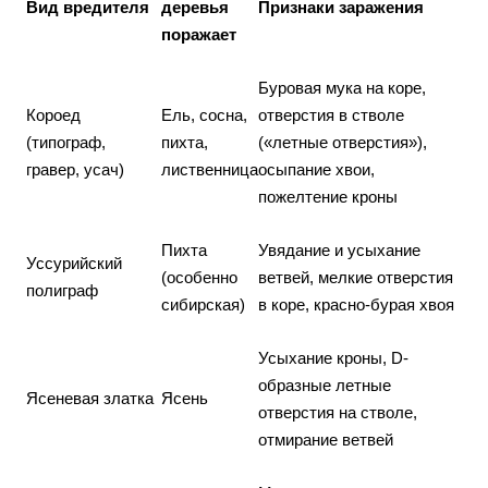
Вид вредителя
деревья
Признаки заражения
поражает
Буровая мука на коре,
Короед
Ель, сосна,
отверстия в стволе
(типограф,
пихта,
(«летные отверстия»),
гравер, усач)
лиственница
осыпание хвои,
пожелтение кроны
Пихта
Увядание и усыхание
Уссурийский
(особенно
ветвей, мелкие отверстия
полиграф
сибирская)
в коре, красно-бурая хвоя
Усыхание кроны, D-
образные летные
Ясеневая златка
Ясень
отверстия на стволе,
отмирание ветвей