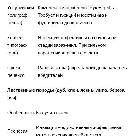
Уссурийский
Комплексная проблема: жук + грибы.
полиграф
Требует инъекций инсектицида и
(пихта)
фунгицида одновременно
Короед
Инъекции эффективны на начальной
типограф
стадии заражения. При сильном
(ель)
поражении дерево не спасти
Сроки
Ранняя весна (апрель-май) до начала лета
лечения
вредителей
Лиственные породы (дуб, клен, ясень, липа, береза,
вяз)
Особенность
Как учитываем
Инъекции – единственный эффективный
Ясеневая
метод лечения ясеней от этого