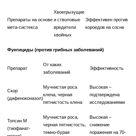
Хвоегрызущие
Препараты на основе
и стволовые
Эффективен против
мета-систекса
вредители
короедов на сосне
хвойных
Фунгициды (против грибных заболеваний)
От каких
Препарат
Эффективность
заболеваний
Мучнистая роса
Высокая –
Скор
клена, черная
подтверждена
(дифеноконазол)
пятнистость клена
исследованиями
Мучнистая роса,
Высокая –
Топсин М
черная пятнистость,
снижение
(тиофанат-
темно-бурая
поражения на 70-
метил)