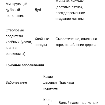
Мины на листьях
Минирующий
(светлые пятна),
дубовый
Дуб
преждевременное
пилильщик
опадание листвы
Стволовые
вредители
Хвойные
Смолотечение, опилки на
хвойных (усачи,
породы
коре, ослабление дерева
златки,
рогохвосты)
Грибные заболевания
Какие
Заболевание
деревья
Признаки
поражает
Клен,
Белый налет на листьях,