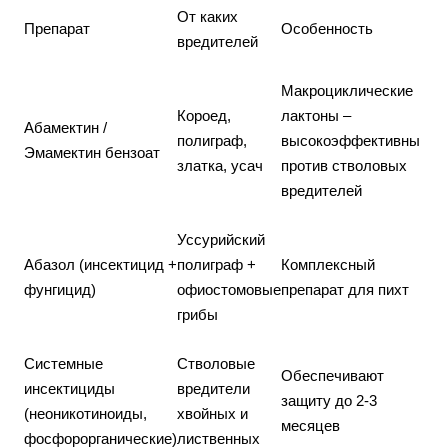
От каких
Препарат
Особенность
вредителей
Макроциклические
Короед,
лактоны –
Абамектин /
полиграф,
высокоэффективны
Эмамектин бензоат
златка, усач
против стволовых
вредителей
Уссурийский
Абазол (инсектицид +
полиграф +
Комплексный
фунгицид)
офиостомовые
препарат для пихт
грибы
Системные
Стволовые
Обеспечивают
инсектициды
вредители
защиту до 2-3
(неоникотиноиды,
хвойных и
месяцев
фосфорорганические)
лиственных