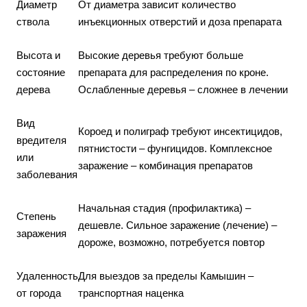
Диаметр
От диаметра зависит количество
ствола
инъекционных отверстий и доза препарата
Высота и
Высокие деревья требуют больше
состояние
препарата для распределения по кроне.
дерева
Ослабленные деревья – сложнее в лечении
Вид
Короед и полиграф требуют инсектицидов,
вредителя
пятнистости – фунгицидов. Комплексное
или
заражение – комбинация препаратов
заболевания
Начальная стадия (профилактика) –
Степень
дешевле. Сильное заражение (лечение) –
заражения
дороже, возможно, потребуется повтор
Удаленность
Для выездов за пределы Камышин –
от города
транспортная наценка