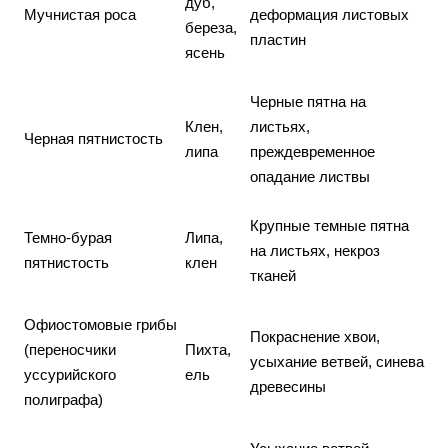
дуб,
Мучнистая роса
деформация листовых
береза,
пластин
ясень
Черные пятна на
Клен,
листьях,
Черная пятнистость
липа
преждевременное
опадание листвы
Крупные темные пятна
Темно-бурая
Липа,
на листьях, некроз
пятнистость
клен
тканей
Офиостомовые грибы
Покраснение хвои,
(переносчики
Пихта,
усыхание ветвей, синева
уссурийского
ель
древесины
полиграфа)