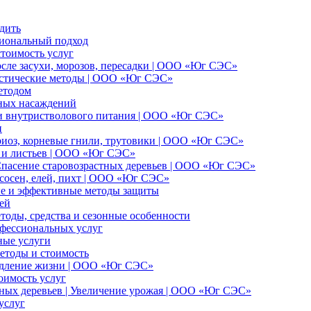
дить
сиональный подход
стоимость услуг
осле засухи, морозов, пересадки | ООО «Юг СЭС»
ристические методы | ООО «Юг СЭС»
етодом
еных насаждений
 и внутристволового питания | ООО «Юг СЭС»
и
ариоз, корневые гнили, трутовики | ООО «Юг СЭС»
и и листьев | ООО «Юг СЭС»
 Спасение старовозрастных деревьев | ООО «Юг СЭС»
сосен, елей, пихт | ООО «Юг СЭС»
ые и эффективные методы защиты
ей
тоды, средства и сезонные особенности
офессиональных услуг
ные услуги
методы и стоимость
родление жизни | ООО «Юг СЭС»
оимость услуг
ных деревьев | Увеличение урожая | ООО «Юг СЭС»
услуг