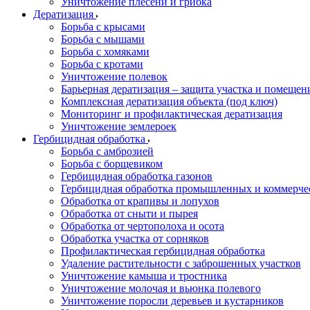
Уничтожение плесени и грибка
Дератизация
Борьба с крысами
Борьба с мышами
Борьба с хомяками
Борьба с кротами
Уничтожение полевок
Барьерная дератизация – защита участка и помеще
Комплексная дератизация объекта (под ключ)
Мониторинг и профилактическая дератизация
Уничтожение землероек
Гербицидная обработка
Борьба с амброзией
Борьба с борщевиком
Гербицидная обработка газонов
Гербицидная обработка промышленных и коммерче
Обработка от крапивы и лопухов
Обработка от сныти и пырея
Обработка от чертополоха и осота
Обработка участка от сорняков
Профилактическая гербицидная обработка
Удаление растительности с заброшенных участков
Уничтожение камыша и тростника
Уничтожение молочая и вьюнка полевого
Уничтожение поросли деревьев и кустарников