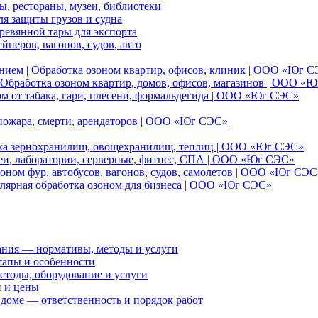
, рестораны, музеи, библиотеки
я защиты грузов и судна
ревянной тары для экспорта
йнеров, вагонов, судов, авто
нием | Обработка озоном квартир, офисов, клиник | ООО «Юг 
Обработка озоном квартир, домов, офисов, магазинов | ООО «
ом от табака, гари, плесени, формальдегида | ООО «Юг СЭС»
 пожара, смерти, арендаторов | ООО «Юг СЭС»
отка зернохранилищ, овощехранилищ, теплиц | ООО «Юг СЭС»
еи, лаборатории, серверные, фитнес, СПА | ООО «Юг СЭС»
оном фур, автобусов, вагонов, судов, самолетов | ООО «Юг СЭС
улярная обработка озоном для бизнеса | ООО «Юг СЭС»
ания — нормативы, методы и услуги
тапы и особенности
етоды, оборудование и услуги
и и цены
доме — ответственность и порядок работ