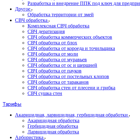
Разработка и внедрение ППК под ключ для предпр
Другое
Обработка территории от змей
СВЧ обработка
Комплексная СВЧ обработка
СВЧ дератизация
СВЧ обработка коммерческих объектов
СВЧ обработка от блох
СВЧ обработка от короеда и точильщика
СВЧ обработка от моли
СВЧ обработка от муравьев
СВЧ обработка от ос и шершней
СВЧ обработка от пауков
СВЧ обработка от постельных клопов
СВЧ обработка от тараканов
СВЧ обработка стен от плесени и грибка
СВЧ сушка стен
Тарифы
Акарицидная, ларвицидная, гербицидная обработки
Акарицидная обработка
Гербицидная обработка
Ларвицидная обработка
Арбористика