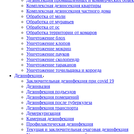
Дезинсекция промышленных и коммерческих объек
Комплексная дезинсекция квартиры
Комплексная дезинсекция частного дома
Обработка от моли
Обработка от муравьев
Обработка от ос
Обработка территории от комаров
Уничтожение блох
Уничтожение клопов
Уничтожение мокриц
Уничтожение пауков
Уничтожение сколопендр
Уничтожение тараканов
Уничтожение точильщика и короеда
Дезинфекция
Заключительная дезинфекция при covid 19
Дезинвазия
Дезинфекция подъездов
Дезинфекция помещений
Дезинфекция после туберкулеза
Дезинфекция транспорта
Демеркуризация
Камерная дезинфекция
Профилактическая дезинфекция
Текущая и заключительная очаговая дезинфекция