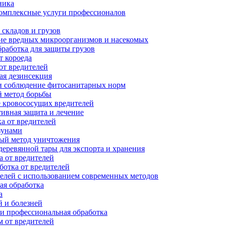
ника
комплексные услуги профессионалов
складов и грузов
е вредных микроорганизмов и насекомых
работка для защиты грузов
т короеда
от вредителей
ая дезинсекция
и соблюдение фитосанитарных норм
 метод борьбы
 кровососущих вредителей
ивная защита и лечение
а от вредителей
зунами
ый метод уничтожения
еревянной тары для экспорта и хранения
 от вредителей
отка от вредителей
елей с использованием современных методов
ая обработка
а
 и болезней
и профессиональная обработка
м от вредителей