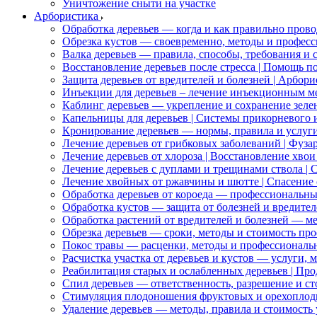
Уничтожение сныти на участке
Арбористика
Обработка деревьев — когда и как правильно прово
Обрезка кустов — своевременно, методы и профес
Валка деревьев — правила, способы, требования и 
Восстановление деревьев после стресса | Помощь п
Защита деревьев от вредителей и болезней | Арбо
Инъекции для деревьев – лечение инъекционным м
Каблинг деревьев — укрепление и сохранение зел
Капельницы для деревьев | Системы прикорневого
Кронирование деревьев — нормы, правила и услуг
Лечение деревьев от грибковых заболеваний | Фуз
Лечение деревьев от хлороза | Восстановление хво
Лечение деревьев с дуплами и трещинами ствола |
Лечение хвойных от ржавчины и шютте | Спасение 
Обработка деревьев от короеда — профессиональн
Обработка кустов — защита от болезней и вредител
Обработка растений от вредителей и болезней — ме
Обрезка деревьев — сроки, методы и стоимость пр
Покос травы — расценки, методы и профессиональ
Расчистка участка от деревьев и кустов — услуги, 
Реабилитация старых и ослабленных деревьев | П
Спил деревьев — ответственность, разрешение и ст
Стимуляция плодоношения фруктовых и орехоплод
Удаление деревьев — методы, правила и стоимость 