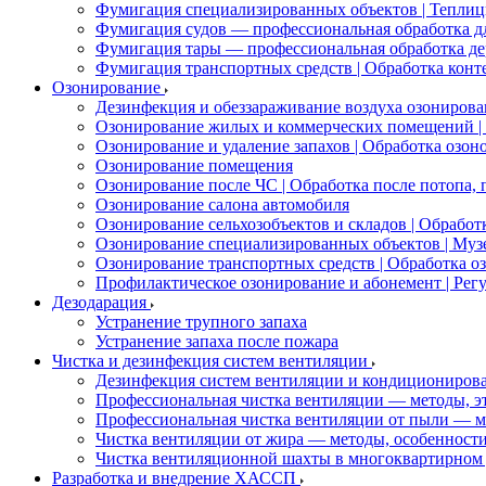
Фумигация специализированных объектов | Теплицы
Фумигация судов — профессиональная обработка дл
Фумигация тары — профессиональная обработка де
Фумигация транспортных средств | Обработка конте
Озонирование
Дезинфекция и обеззараживание воздуха озонирова
Озонирование жилых и коммерческих помещений | 
Озонирование и удаление запахов | Обработка озон
Озонирование помещения
Озонирование после ЧС | Обработка после потопа,
Озонирование салона автомобиля
Озонирование сельхозобъектов и складов | Обраб
Озонирование специализированных объектов | Муз
Озонирование транспортных средств | Обработка оз
Профилактическое озонирование и абонемент | Рег
Дезодарация
Устранение трупного запаха
Устранение запаха после пожара
Чистка и дезинфекция систем вентиляции
Дезинфекция систем вентиляции и кондициониров
Профессиональная чистка вентиляции — методы, э
Профессиональная чистка вентиляции от пыли — м
Чистка вентиляции от жира — методы, особенност
Чистка вентиляционной шахты в многоквартирном 
Разработка и внедрение ХАССП