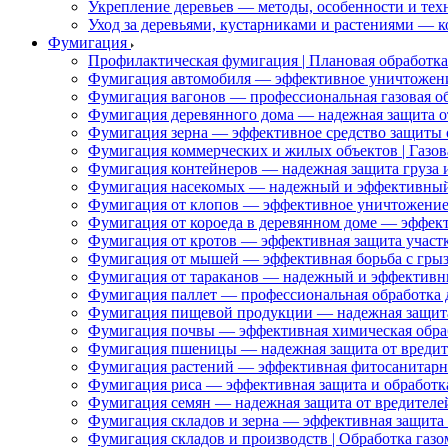
Укрепление деревьев — методы, особенности и тех
Уход за деревьями, кустарниками и растениями — 
Фумигация
Профилактическая фумигация | Плановая обработка 
Фумигация автомобиля — эффективное уничтожени
Фумигация вагонов — профессиональная газовая об
Фумигация деревянного дома — надежная защита о
Фумигация зерна — эффективное средство защиты 
Фумигация коммерческих и жилых объектов | Газов
Фумигация контейнеров — надежная защита груза 
Фумигация насекомых — надежный и эффективный
Фумигация от клопов — эффективное уничтожение
Фумигация от короеда в деревянном доме — эффект
Фумигация от кротов — эффективная защита участк
Фумигация от мышей — эффективная борьба с гры
Фумигация от тараканов — надежный и эффективн
Фумигация паллет — профессиональная обработка д
Фумигация пищевой продукции — надежная защита
Фумигация почвы — эффективная химическая обраб
Фумигация пшеницы — надежная защита от вредит
Фумигация растений — эффективная фитосанитарн
Фумигация риса — эффективная защита и обработк
Фумигация семян — надежная защита от вредителей
Фумигация складов и зерна — эффективная защита 
Фумигация складов и производств | Обработка газо