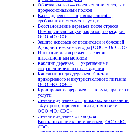
Обрезка кустов — своевременно, методы и
профессиональный подход
Валка деревьев — правила, способы,
требования и стоимость услуг
Восстановление деревьев после стресса |
Помощь после засухи, морозов, пересадки |
ООО «Юг СЭС»
Защита деревьев от вредителей и болезней |
Арбористические методы | ООО «Юг СЭС»
Инъекции для деревьев – лечение
инъекционным методом
Каблинг деревьев — укрепление и
сохранение зеленых насаждений
Капельницы для деревьев | Системы
прикорневого и внутристволового питания |
ООО «Юг СЭС»
Кронирование деревьев — нормы, правила и
услуги
Лечение деревьев от грибковых заболеваний
| Фузариоз, корневые гнили, трутовики |
ООО «Юг СЭС»
Лечение деревьев от хлороза |
Восстановление хвои и листьев | ООО «Юг
СЭС»