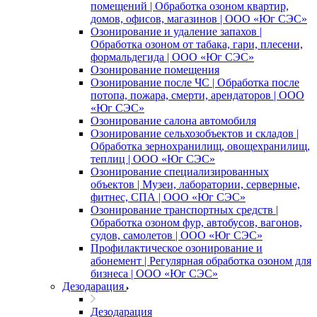
помещений | Обработка озоном квартир,
домов, офисов, магазинов | ООО «Юг СЭС»
Озонирование и удаление запахов |
Обработка озоном от табака, гари, плесени,
формальдегида | ООО «Юг СЭС»
Озонирование помещения
Озонирование после ЧС | Обработка после
потопа, пожара, смерти, арендаторов | ООО
«Юг СЭС»
Озонирование салона автомобиля
Озонирование сельхозобъектов и складов |
Обработка зернохранилищ, овощехранилищ,
теплиц | ООО «Юг СЭС»
Озонирование специализированных
объектов | Музеи, лаборатории, серверные,
фитнес, СПА | ООО «Юг СЭС»
Озонирование транспортных средств |
Обработка озоном фур, автобусов, вагонов,
судов, самолетов | ООО «Юг СЭС»
Профилактическое озонирование и
абонемент | Регулярная обработка озоном для
бизнеса | ООО «Юг СЭС»
Дезодарация
Дезодарация