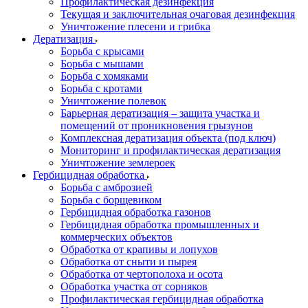
Профилактическая дезинфекция
Текущая и заключительная очаговая дезинфекция
Уничтожение плесени и грибка
Дератизация
Борьба с крысами
Борьба с мышами
Борьба с хомяками
Борьба с кротами
Уничтожение полевок
Барьерная дератизация – защита участка и
помещений от проникновения грызунов
Комплексная дератизация объекта (под ключ)
Мониторинг и профилактическая дератизация
Уничтожение землероек
Гербицидная обработка
Борьба с амброзией
Борьба с борщевиком
Гербицидная обработка газонов
Гербицидная обработка промышленных и
коммерческих объектов
Обработка от крапивы и лопухов
Обработка от сныти и пырея
Обработка от чертополоха и осота
Обработка участка от сорняков
Профилактическая гербицидная обработка