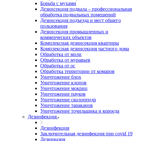
Борьба с мухами
Дезинсекция подвала – профессиональная
обработка подвальных помещений
Дезинсекция подъезда и мест общего
пользования
Дезинсекция промышленных и
коммерческих объектов
Комплексная дезинсекция квартиры
Комплексная дезинсекция частного дома
Обработка от моли
Обработка от муравьев
Обработка от ос
Обработка территории от комаров
Уничтожение блох
Уничтожение клопов
Уничтожение мокриц
Уничтожение пауков
Уничтожение сколопендр
Уничтожение тараканов
Уничтожение точильщика и короеда
Дезинфекция
Дезинфекция
Заключительная дезинфекция при covid 19
Дезинвазия