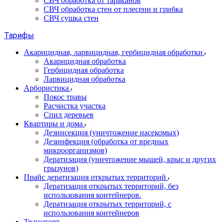
СВЧ обработка от тараканов
СВЧ обработка стен от плесени и грибка
СВЧ сушка стен
Тарифы
Акарицидная, ларвицидная, гербицидная обработки
Акарицидная обработка
Гербицидная обработка
Ларвицидная обработка
Арбористика
Покос травы
Расчистка участка
Спил деревьев
Квартиры и дома
Дезинсекция (уничтожение насекомых)
Дезинфекция (обработка от вредных
микроорганизмов)
Дератизация (уничтожение мышей, крыс и других
грызунов)
Прайс дератизация открытых территорий
Дератизация открытых территорий, без
использования контейнеров.
Дератизация открытых территорий, с
использования контейнеров
Транспорт