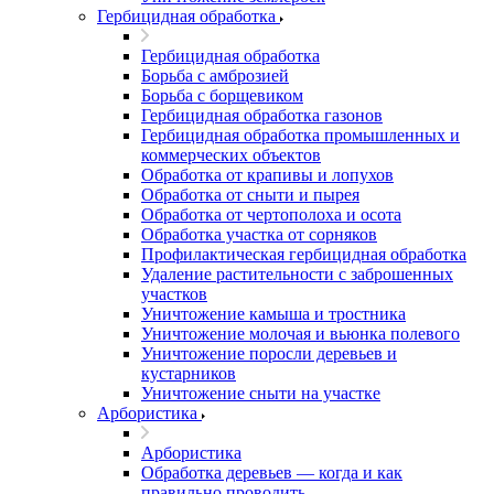
Гербицидная обработка
Гербицидная обработка
Борьба с амброзией
Борьба с борщевиком
Гербицидная обработка газонов
Гербицидная обработка промышленных и
коммерческих объектов
Обработка от крапивы и лопухов
Обработка от сныти и пырея
Обработка от чертополоха и осота
Обработка участка от сорняков
Профилактическая гербицидная обработка
Удаление растительности с заброшенных
участков
Уничтожение камыша и тростника
Уничтожение молочая и вьюнка полевого
Уничтожение поросли деревьев и
кустарников
Уничтожение сныти на участке
Арбористика
Арбористика
Обработка деревьев — когда и как
правильно проводить