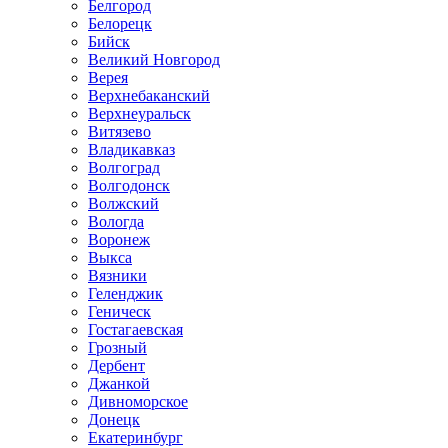
Белгород
Белорецк
Бийск
Великий Новгород
Верея
Верхнебаканский
Верхнеуральск
Витязево
Владикавказ
Волгоград
Волгодонск
Волжский
Вологда
Воронеж
Выкса
Вязники
Геленджик
Геническ
Гостагаевская
Грозный
Дербент
Джанкой
Дивноморское
Донецк
Екатеринбург