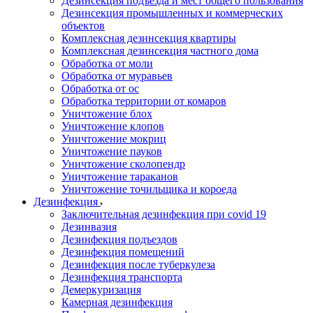
Дезинсекция подъезда и мест общего пользования
Дезинсекция промышленных и коммерческих
объектов
Комплексная дезинсекция квартиры
Комплексная дезинсекция частного дома
Обработка от моли
Обработка от муравьев
Обработка от ос
Обработка территории от комаров
Уничтожение блох
Уничтожение клопов
Уничтожение мокриц
Уничтожение пауков
Уничтожение сколопендр
Уничтожение тараканов
Уничтожение точильщика и короеда
Дезинфекция
Заключительная дезинфекция при covid 19
Дезинвазия
Дезинфекция подъездов
Дезинфекция помещений
Дезинфекция после туберкулеза
Дезинфекция транспорта
Демеркуризация
Камерная дезинфекция