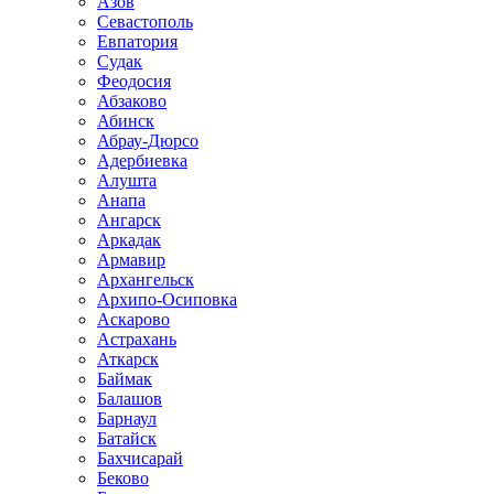
Азов
Севастополь
Евпатория
Судак
Феодосия
Абзаково
Абинск
Абрау-Дюрсо
Адербиевка
Алушта
Анапа
Ангарск
Аркадак
Армавир
Архангельск
Архипо-Осиповка
Аскарово
Астрахань
Аткарск
Баймак
Балашов
Барнаул
Батайск
Бахчисарай
Беково