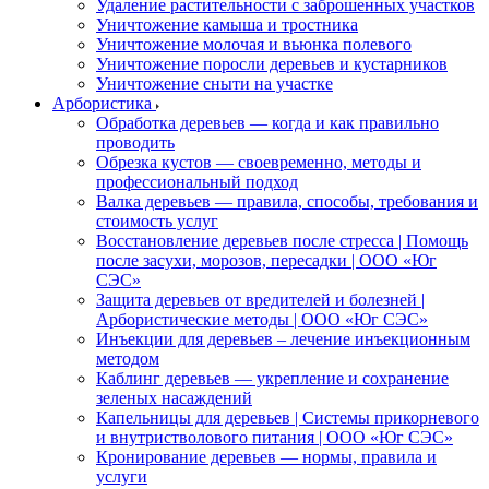
Удаление растительности с заброшенных участков
Уничтожение камыша и тростника
Уничтожение молочая и вьюнка полевого
Уничтожение поросли деревьев и кустарников
Уничтожение сныти на участке
Арбористика
Обработка деревьев — когда и как правильно
проводить
Обрезка кустов — своевременно, методы и
профессиональный подход
Валка деревьев — правила, способы, требования и
стоимость услуг
Восстановление деревьев после стресса | Помощь
после засухи, морозов, пересадки | ООО «Юг
СЭС»
Защита деревьев от вредителей и болезней |
Арбористические методы | ООО «Юг СЭС»
Инъекции для деревьев – лечение инъекционным
методом
Каблинг деревьев — укрепление и сохранение
зеленых насаждений
Капельницы для деревьев | Системы прикорневого
и внутристволового питания | ООО «Юг СЭС»
Кронирование деревьев — нормы, правила и
услуги