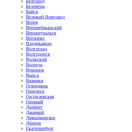
Белгород
Белорецк
Бийск
Великий Новгород
Верея
Верхнебаканский
Верхнеуральск
Витязево
Владикавказ
Волгоград
Волгодонск
Волжский
Вологда
Воронеж
Выкса
Вязники
Геленджик
Геническ
Гостагаевская
Грозный
Дербент
Джанкой
Дивноморское
Донецк
Екатеринбург