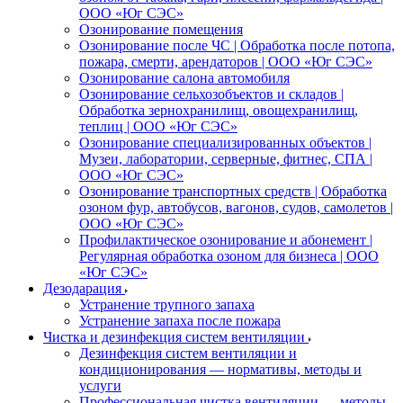
ООО «Юг СЭС»
Озонирование помещения
Озонирование после ЧС | Обработка после потопа,
пожара, смерти, арендаторов | ООО «Юг СЭС»
Озонирование салона автомобиля
Озонирование сельхозобъектов и складов |
Обработка зернохранилищ, овощехранилищ,
теплиц | ООО «Юг СЭС»
Озонирование специализированных объектов |
Музеи, лаборатории, серверные, фитнес, СПА |
ООО «Юг СЭС»
Озонирование транспортных средств | Обработка
озоном фур, автобусов, вагонов, судов, самолетов |
ООО «Юг СЭС»
Профилактическое озонирование и абонемент |
Регулярная обработка озоном для бизнеса | ООО
«Юг СЭС»
Дезодарация
Устранение трупного запаха
Устранение запаха после пожара
Чистка и дезинфекция систем вентиляции
Дезинфекция систем вентиляции и
кондиционирования — нормативы, методы и
услуги
Профессиональная чистка вентиляции — методы,