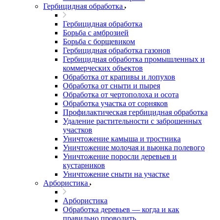
Гербицидная обработка
Гербицидная обработка
Борьба с амброзией
Борьба с борщевиком
Гербицидная обработка газонов
Гербицидная обработка промышленных и
коммерческих объектов
Обработка от крапивы и лопухов
Обработка от сныти и пырея
Обработка от чертополоха и осота
Обработка участка от сорняков
Профилактическая гербицидная обработка
Удаление растительности с заброшенных
участков
Уничтожение камыша и тростника
Уничтожение молочая и вьюнка полевого
Уничтожение поросли деревьев и
кустарников
Уничтожение сныти на участке
Арбористика
Арбористика
Обработка деревьев — когда и как
правильно проводить