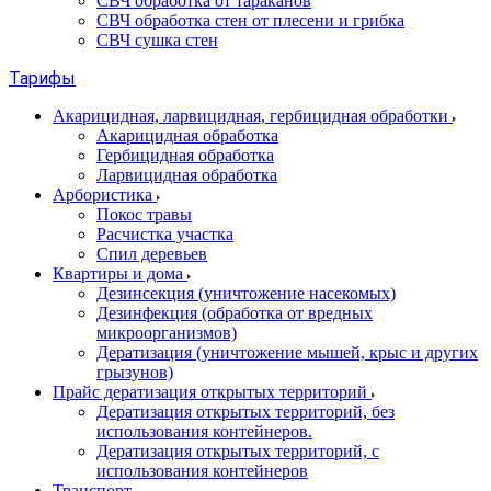
СВЧ обработка от тараканов
СВЧ обработка стен от плесени и грибка
СВЧ сушка стен
Тарифы
Акарицидная, ларвицидная, гербицидная обработки
Акарицидная обработка
Гербицидная обработка
Ларвицидная обработка
Арбористика
Покос травы
Расчистка участка
Спил деревьев
Квартиры и дома
Дезинсекция (уничтожение насекомых)
Дезинфекция (обработка от вредных
микроорганизмов)
Дератизация (уничтожение мышей, крыс и других
грызунов)
Прайс дератизация открытых территорий
Дератизация открытых территорий, без
использования контейнеров.
Дератизация открытых территорий, с
использования контейнеров
Транспорт