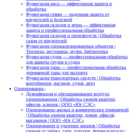
Фумигация риса — эффективная защита и
обработка
Фумигация семян — надежная защита от
вредителей и болезней
Фумигация складов и зерна — эффективная
защита и профессиональная обработка
Фумигация складов и производств | Обработка
газом от вредителей
Фумигация специализированных объектов |
Теплицы, рестораны, музеи, библиотеки
Фумигация судов — профессиональная обработка
для защиты грузов и судна
Фумигация тары — профессиональная обработка
деревянной тары для экспорта
Фумигация транспортных средств | Обработка
контейнеров, вагонов, судов, авто
Озонирование
Дезинфекция и обеззараживание воздуха
озонированием | Обработка озоном квартир,
офисов, клиник | ООО «Юг СЭС»
Озонирование жилых и коммерческих помещений
| Обработка озоном квартир, домов, офисов,
магазинов | ООО «Юг СЭС»
Озонирование и удаление запахов | Обработка
озоном от табака, гари, плесени, формальдегида |