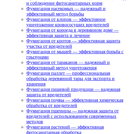
и соблюдение фитосанитарных норм
Фумигация насекомых — надежный и
эффективный метод борьбы
Фумигация от клопов — эффективное
уничтожение кровососущих вредителей
Фумигация от короеда в деревянном доме —
эффективная защита и лечение
Фумигация от кротов — эффективная защита
участка от вредителей
Фумигация от мышей — эффективная борьба с
грызунами
Фумигация от тараканов — надежный и
эффективный метод уничтожения
Фумигация паллет — профессиональная
обработка деревянной тары для экспорта и
хранения
Фумигация пищевой продукции — надежная
защита от вредителей
Фумигация почвы — эффективная химическая
обработка от вредителей
Фумигация пшеницы — надежная защита от
вредителей с использованием современных
методов
Фумигация растений — эффективная
фитосанитарная обработка