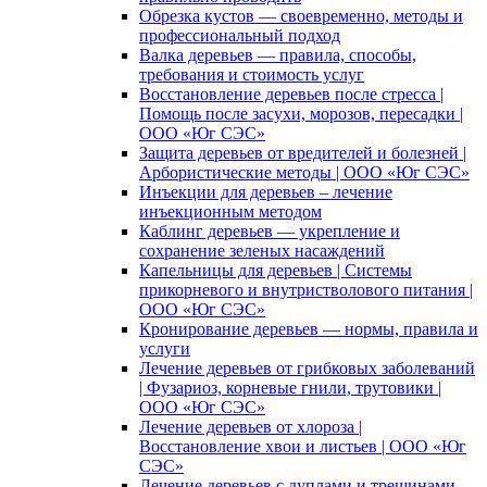
Обрезка кустов — своевременно, методы и
профессиональный подход
Валка деревьев — правила, способы,
требования и стоимость услуг
Восстановление деревьев после стресса |
Помощь после засухи, морозов, пересадки |
ООО «Юг СЭС»
Защита деревьев от вредителей и болезней |
Арбористические методы | ООО «Юг СЭС»
Инъекции для деревьев – лечение
инъекционным методом
Каблинг деревьев — укрепление и
сохранение зеленых насаждений
Капельницы для деревьев | Системы
прикорневого и внутристволового питания |
ООО «Юг СЭС»
Кронирование деревьев — нормы, правила и
услуги
Лечение деревьев от грибковых заболеваний
| Фузариоз, корневые гнили, трутовики |
ООО «Юг СЭС»
Лечение деревьев от хлороза |
Восстановление хвои и листьев | ООО «Юг
СЭС»
Лечение деревьев с дуплами и трещинами