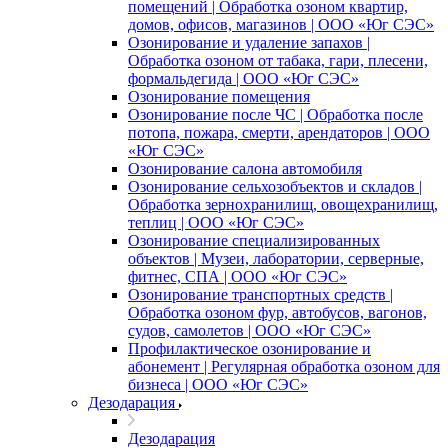
помещений | Обработка озоном квартир,
домов, офисов, магазинов | ООО «Юг СЭС»
Озонирование и удаление запахов |
Обработка озоном от табака, гари, плесени,
формальдегида | ООО «Юг СЭС»
Озонирование помещения
Озонирование после ЧС | Обработка после
потопа, пожара, смерти, арендаторов | ООО
«Юг СЭС»
Озонирование салона автомобиля
Озонирование сельхозобъектов и складов |
Обработка зернохранилищ, овощехранилищ,
теплиц | ООО «Юг СЭС»
Озонирование специализированных
объектов | Музеи, лаборатории, серверные,
фитнес, СПА | ООО «Юг СЭС»
Озонирование транспортных средств |
Обработка озоном фур, автобусов, вагонов,
судов, самолетов | ООО «Юг СЭС»
Профилактическое озонирование и
абонемент | Регулярная обработка озоном для
бизнеса | ООО «Юг СЭС»
Дезодарация
Дезодарация