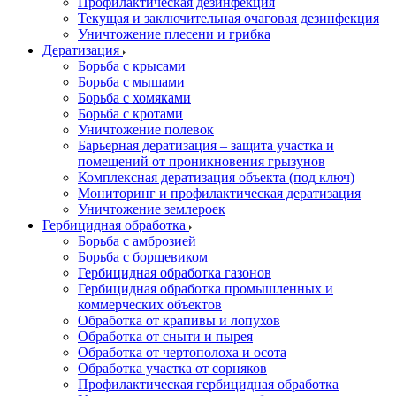
Профилактическая дезинфекция
Текущая и заключительная очаговая дезинфекция
Уничтожение плесени и грибка
Дератизация
Борьба с крысами
Борьба с мышами
Борьба с хомяками
Борьба с кротами
Уничтожение полевок
Барьерная дератизация – защита участка и
помещений от проникновения грызунов
Комплексная дератизация объекта (под ключ)
Мониторинг и профилактическая дератизация
Уничтожение землероек
Гербицидная обработка
Борьба с амброзией
Борьба с борщевиком
Гербицидная обработка газонов
Гербицидная обработка промышленных и
коммерческих объектов
Обработка от крапивы и лопухов
Обработка от сныти и пырея
Обработка от чертополоха и осота
Обработка участка от сорняков
Профилактическая гербицидная обработка