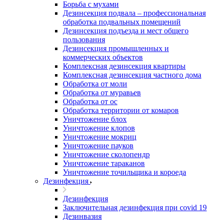
Борьба с мухами
Дезинсекция подвала – профессиональная
обработка подвальных помещений
Дезинсекция подъезда и мест общего
пользования
Дезинсекция промышленных и
коммерческих объектов
Комплексная дезинсекция квартиры
Комплексная дезинсекция частного дома
Обработка от моли
Обработка от муравьев
Обработка от ос
Обработка территории от комаров
Уничтожение блох
Уничтожение клопов
Уничтожение мокриц
Уничтожение пауков
Уничтожение сколопендр
Уничтожение тараканов
Уничтожение точильщика и короеда
Дезинфекция
Дезинфекция
Заключительная дезинфекция при covid 19
Дезинвазия