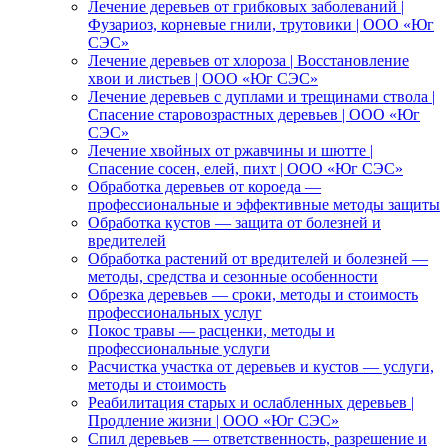
Лечение деревьев от грибковых заболеваний |
Фузариоз, корневые гнили, трутовики | ООО «Юг
СЭС»
Лечение деревьев от хлороза | Восстановление
хвои и листьев | ООО «Юг СЭС»
Лечение деревьев с дуплами и трещинами ствола |
Спасение старовозрастных деревьев | ООО «Юг
СЭС»
Лечение хвойных от ржавчины и шютте |
Спасение сосен, елей, пихт | ООО «Юг СЭС»
Обработка деревьев от короеда —
профессиональные и эффективные методы защиты
Обработка кустов — защита от болезней и
вредителей
Обработка растений от вредителей и болезней —
методы, средства и сезонные особенности
Обрезка деревьев — сроки, методы и стоимость
профессиональных услуг
Покос травы — расценки, методы и
профессиональные услуги
Расчистка участка от деревьев и кустов — услуги,
методы и стоимость
Реабилитация старых и ослабленных деревьев |
Продление жизни | ООО «Юг СЭС»
Спил деревьев — ответственность, разрешение и