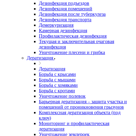
Дезинфекция подъездов
Дезинфекция помещений
Дезинфекция после туберкулеза
Дезинфекция транспорта
Демеркуризация
Камерная дезинфекция
Профилактическая дезинфекция
Текущая и заключительная очаговая
дезинфекция
Уничтожение плесени и грибка
Дератизация
Дератизация
Борьба с крысами
Борьба с мышами
Борьба с хомяками
Борьба с кротами
Уничтожение полевок
Барьерная дератизация – защита участка и
помещений от проникновения грызунов
Комплексная дератизация объекта (под
ключ)
Мониторинг и профилактическая
дератизация
Уничтожение землероек