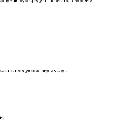
окружающую среду от нечистот, а людей и
казать следующие виды услуг:
й;