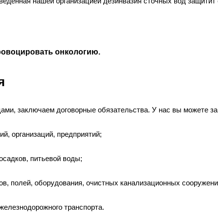
еденная нашей организацией дезинвазия сточных вод защитит 
провоцировать онкологию.
я
ами, заключаем договорные обязательства. У нас вы можете за
й, организаций, предприятий;
 осадков, питьевой воды;
ков, полей, оборудования, очистных канализационных сооружени
 железнодорожного транспорта.