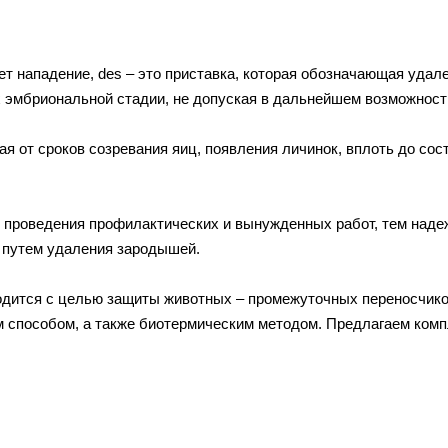
ает нападение, des – это приставка, которая обозначающая удал
 эмбриональной стадии, не допуская в дальнейшем возможность
я от сроков созревания яиц, появления личинок, вплоть до сос
я проведения профилактических и вынужденных работ, тем наде
 путем удаления зародышей.
одится с целью защиты животных – промежуточных переносчико
 способом, а также биотермическим методом. Предлагаем компл