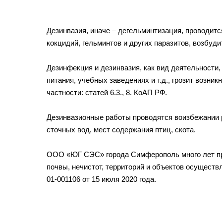
Дезинвазия, иначе – дегельминтизация, проводит
кокцидий, гельминтов и других паразитов, возбуд
Дезинфекция и дезинвазия, как вид деятельности
питания, учебных заведениях и т.д., грозит возн
частности: статей 6.3., 8. КоАП РФ.
Дезинвазионные работы проводятся воизбежании 
сточных вод, мест содержания птиц, скота.
ООО «ЮГ СЭС» города Симферополь много лет про
почвы, нечистот, территорий и объектов осущест
01-001106 от 15 июля 2020 года.