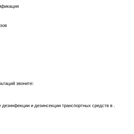
ификация
азов
ьтаций звоните:
езинфекции и дезинсекции транспортных средств в .