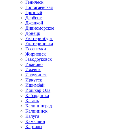
Геническ
Гостагаевская
Грозный
Дербент
Джанкой
Дивноморское
Донецк
Екатеринбург
Екатериновка
Ессентуки
Жирновск
Заводоуковск
Иваново
Ижевск
Излучинск
Иркутск
Ишимбай
Йошкар-Ола
Кабардинка
Казань
Калининград
Калининск
Калуга
Камышин
Карталы