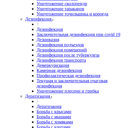
Уничтожение сколопендр
Уничтожение тараканов
Уничтожение точильщика и короеда
Дезинфекция
Дезинфекция
Заключительная дезинфекция при covid 19
Дезинвазия
Дезинфекция подъездов
Дезинфекция помещений
Дезинфекция после туберкулеза
Дезинфекция транспорта
Демеркуризация
Камерная дезинфекция
Профилактическая дезинфекция
Текущая и заключительная очаговая
дезинфекция
Уничтожение плесени и грибка
Дератизация
Дератизация
Борьба с крысами
Борьба с мышами
Борьба с хомяками
Борьба с кротами