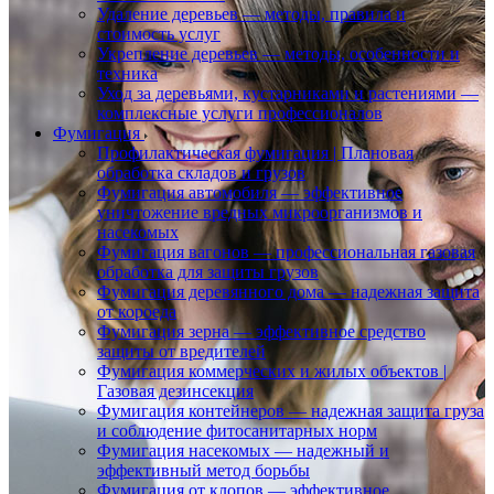
Удаление деревьев — методы, правила и
стоимость услуг
Укрепление деревьев — методы, особенности и
техника
Уход за деревьями, кустарниками и растениями —
комплексные услуги профессионалов
Фумигация
Профилактическая фумигация | Плановая
обработка складов и грузов
Фумигация автомобиля — эффективное
уничтожение вредных микроорганизмов и
насекомых
Фумигация вагонов — профессиональная газовая
обработка для защиты грузов
Фумигация деревянного дома — надежная защита
от короеда
Фумигация зерна — эффективное средство
защиты от вредителей
Фумигация коммерческих и жилых объектов |
Газовая дезинсекция
Фумигация контейнеров — надежная защита груза
и соблюдение фитосанитарных норм
Фумигация насекомых — надежный и
эффективный метод борьбы
Фумигация от клопов — эффективное