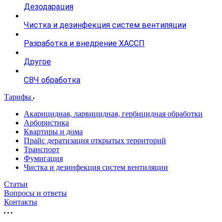
Дезодарация
Чистка и дезинфекция систем вентиляции
Разработка и внедрение ХАССП
Другое
СВЧ обработка
Тарифы
Акарицидная, ларвицидная, гербицидная обработки
Арбористика
Квартиры и дома
Прайс дератизация открытых территорий
Транспорт
Фумигация
Чистка и дезинфекция систем вентиляции
Статьи
Вопросы и ответы
Контакты