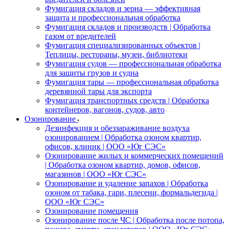
Фумигация складов и зерна — эффективная
защита и профессиональная обработка
Фумигация складов и производств | Обработка
газом от вредителей
Фумигация специализированных объектов |
Теплицы, рестораны, музеи, библиотеки
Фумигация судов — профессиональная обработка
для защиты грузов и судна
Фумигация тары — профессиональная обработка
деревянной тары для экспорта
Фумигация транспортных средств | Обработка
контейнеров, вагонов, судов, авто
Озонирование
Дезинфекция и обеззараживание воздуха
озонированием | Обработка озоном квартир,
офисов, клиник | ООО «Юг СЭС»
Озонирование жилых и коммерческих помещений
| Обработка озоном квартир, домов, офисов,
магазинов | ООО «Юг СЭС»
Озонирование и удаление запахов | Обработка
озоном от табака, гари, плесени, формальдегида |
ООО «Юг СЭС»
Озонирование помещения
Озонирование после ЧС | Обработка после потопа,