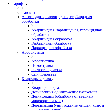
Тарифы
Тарифы
Акарицидная, ларвицидная, гербицидная
обработки
Акарицидная, ларвицидная, гербицидная
обработки
Акарицидная обработка
Гербицидная обработка
Ларвицидная обработка
Арбористика
Арбористика
Покос травы
Расчистка участка
Спил деревьев
Квартиры и дома
Квартиры и дома
Дезинсекция (уничтожение насекомых)
Дезинфекция (обработка от вредных
микроорганизмов)
Дератизация (уничтожение мышей, крыс и
других грызунов)