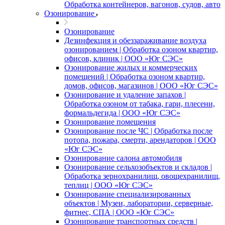
Обработка контейнеров, вагонов, судов, авто
Озонирование
Озонирование
Дезинфекция и обеззараживание воздуха
озонированием | Обработка озоном квартир,
офисов, клиник | ООО «Юг СЭС»
Озонирование жилых и коммерческих
помещений | Обработка озоном квартир,
домов, офисов, магазинов | ООО «Юг СЭС»
Озонирование и удаление запахов |
Обработка озоном от табака, гари, плесени,
формальдегида | ООО «Юг СЭС»
Озонирование помещения
Озонирование после ЧС | Обработка после
потопа, пожара, смерти, арендаторов | ООО
«Юг СЭС»
Озонирование салона автомобиля
Озонирование сельхозобъектов и складов |
Обработка зернохранилищ, овощехранилищ,
теплиц | ООО «Юг СЭС»
Озонирование специализированных
объектов | Музеи, лаборатории, серверные,
фитнес, СПА | ООО «Юг СЭС»
Озонирование транспортных средств |