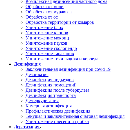
Комплексная дезинсекция частного дома
Обработка от моли
Обработка от муравьев
Обработка от ос
Обработка территории от комаров
Уничтожение блох
Уничтожение клопов
Уничтожение мокриц
Уничтожение пауков
Уничтожение сколопендр
Уничтожение тараканов
Уничтожение точильщика и короеда
Дезинфекция
Заключительная дезинфекция при covid 19
Дезинвазия
Дезинфекция подъездов
Дезинфекция помещений
Дезинфекция после туберкулеза
Дезинфекция транспорта
Демеркуризация
Камерная дезинфекция
Профилактическая дезинфекция
Текущая и заключительная очаговая дезинфекция
Уничтожение плесени и грибка
Дератизация