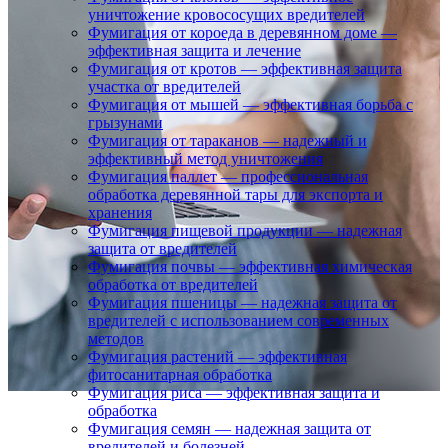
уничтожение кровососущих вредителей
Фумигация от короеда в деревянном доме —
эффективная защита и лечение
Фумигация от кротов — эффективная защита
участка от вредителей
Фумигация от мышей — эффективная борьба с
грызунами
Фумигация от тараканов — надежный и
эффективный метод уничтожения
Фумигация паллет — профессиональная
обработка деревянной тары для экспорта и
хранения
Фумигация пищевой продукции — надежная
защита от вредителей
Фумигация почвы — эффективная химическая
обработка от вредителей
Фумигация пшеницы — надежная защита от
вредителей с использованием современных
методов
Фумигация растений — эффективная
фитосанитарная обработка
Фумигация риса — эффективная защита и
обработка
Фумигация семян — надежная защита от
вредителей и болезней