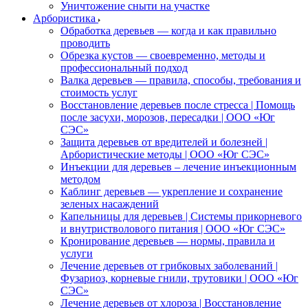
Уничтожение сныти на участке
Арбористика
Обработка деревьев — когда и как правильно
проводить
Обрезка кустов — своевременно, методы и
профессиональный подход
Валка деревьев — правила, способы, требования и
стоимость услуг
Восстановление деревьев после стресса | Помощь
после засухи, морозов, пересадки | ООО «Юг
СЭС»
Защита деревьев от вредителей и болезней |
Арбористические методы | ООО «Юг СЭС»
Инъекции для деревьев – лечение инъекционным
методом
Каблинг деревьев — укрепление и сохранение
зеленых насаждений
Капельницы для деревьев | Системы прикорневого
и внутристволового питания | ООО «Юг СЭС»
Кронирование деревьев — нормы, правила и
услуги
Лечение деревьев от грибковых заболеваний |
Фузариоз, корневые гнили, трутовики | ООО «Юг
СЭС»
Лечение деревьев от хлороза | Восстановление