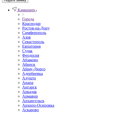
Подать заявку
Камышин
Города
Краснодар
Ростов-на-Дону
Симферополь
Азов
Севастополь
Евпатория
Судак
Феодосия
Абзаково
Абинск
Абрау-Дюрсо
Адербиевка
Алушта
Анапа
Ангарск
Аркадак
Армавир
Архангельск
Архипо-Осиповка
Аскарово