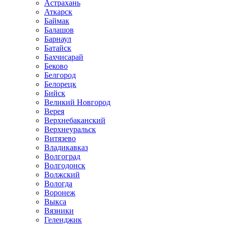
Астрахань
Аткарск
Баймак
Балашов
Барнаул
Батайск
Бахчисарай
Беково
Белгород
Белорецк
Бийск
Великий Новгород
Верея
Верхнебаканский
Верхнеуральск
Витязево
Владикавказ
Волгоград
Волгодонск
Волжский
Вологда
Воронеж
Выкса
Вязники
Геленджик