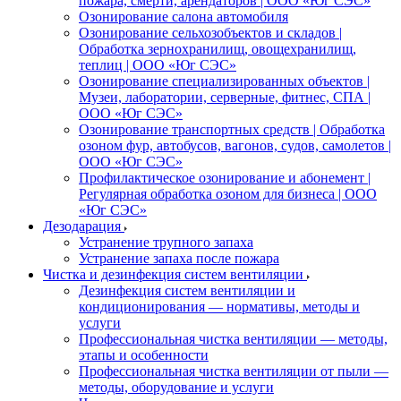
пожара, смерти, арендаторов | ООО «Юг СЭС»
Озонирование салона автомобиля
Озонирование сельхозобъектов и складов |
Обработка зернохранилищ, овощехранилищ,
теплиц | ООО «Юг СЭС»
Озонирование специализированных объектов |
Музеи, лаборатории, серверные, фитнес, СПА |
ООО «Юг СЭС»
Озонирование транспортных средств | Обработка
озоном фур, автобусов, вагонов, судов, самолетов |
ООО «Юг СЭС»
Профилактическое озонирование и абонемент |
Регулярная обработка озоном для бизнеса | ООО
«Юг СЭС»
Дезодарация
Устранение трупного запаха
Устранение запаха после пожара
Чистка и дезинфекция систем вентиляции
Дезинфекция систем вентиляции и
кондиционирования — нормативы, методы и
услуги
Профессиональная чистка вентиляции — методы,
этапы и особенности
Профессиональная чистка вентиляции от пыли —
методы, оборудование и услуги