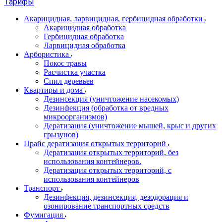
Тарифы
Акарицидная, ларвицидная, гербицидная обработки
Акарицидная обработка
Гербицидная обработка
Ларвицидная обработка
Арбористика
Покос травы
Расчистка участка
Спил деревьев
Квартиры и дома
Дезинсекция (уничтожение насекомых)
Дезинфекция (обработка от вредных
микроорганизмов)
Дератизация (уничтожение мышей, крыс и других
грызунов)
Прайс дератизация открытых территорий
Дератизация открытых территорий, без
использования контейнеров.
Дератизация открытых территорий, с
использования контейнеров
Транспорт
Дезинфекция, дезинсекция, дезодорация и
озонирование транспортных средств
Фумигация