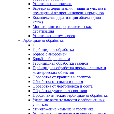
Уничтожение полевок
Барьерная дератизация – защита участка и
помещений от проникновения грызунов
Комплексная дератизация объекта (под
ключ)
Мониторинг и профилактическая
дератизация
Уничтожение землероек
Гербицидная обработка
Гербицидная обработка
Борьба с амброзией
Борьба с борщевиком
Гербицидная обработка газонов
Гербицидная обработка промышленных и
коммерческих объектов
Обработка от крапивы и лопухов
Обработка от сныти и пырея
Обработка от чертополоха и осота
Обработка участка от сорняков
Профилактическая гербицидная обработка
Удаление растительности с заброшенных
участков
Уничтожение камыша и тростника
Уничтожение молочая и вьюнка полевого