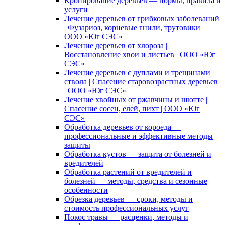
Кронирование деревьев — нормы, правила и
услуги
Лечение деревьев от грибковых заболеваний
| Фузариоз, корневые гнили, трутовики |
ООО «Юг СЭС»
Лечение деревьев от хлороза |
Восстановление хвои и листьев | ООО «Юг
СЭС»
Лечение деревьев с дуплами и трещинами
ствола | Спасение старовозрастных деревьев
| ООО «Юг СЭС»
Лечение хвойных от ржавчины и шютте |
Спасение сосен, елей, пихт | ООО «Юг
СЭС»
Обработка деревьев от короеда —
профессиональные и эффективные методы
защиты
Обработка кустов — защита от болезней и
вредителей
Обработка растений от вредителей и
болезней — методы, средства и сезонные
особенности
Обрезка деревьев — сроки, методы и
стоимость профессиональных услуг
Покос травы — расценки, методы и