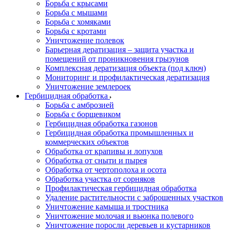
Борьба с крысами
Борьба с мышами
Борьба с хомяками
Борьба с кротами
Уничтожение полевок
Барьерная дератизация – защита участка и
помещений от проникновения грызунов
Комплексная дератизация объекта (под ключ)
Мониторинг и профилактическая дератизация
Уничтожение землероек
Гербицидная обработка
Борьба с амброзией
Борьба с борщевиком
Гербицидная обработка газонов
Гербицидная обработка промышленных и
коммерческих объектов
Обработка от крапивы и лопухов
Обработка от сныти и пырея
Обработка от чертополоха и осота
Обработка участка от сорняков
Профилактическая гербицидная обработка
Удаление растительности с заброшенных участков
Уничтожение камыша и тростника
Уничтожение молочая и вьюнка полевого
Уничтожение поросли деревьев и кустарников