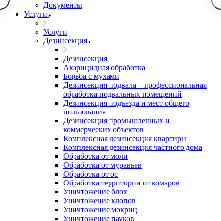
Документы
Услуги
Услуги
Дезинсекция
Дезинсекция
Акарицидная обработка
Борьба с мухами
Дезинсекция подвала – профессиональная
обработка подвальных помещений
Дезинсекция подъезда и мест общего
пользования
Дезинсекция промышленных и
коммерческих объектов
Комплексная дезинсекция квартиры
Комплексная дезинсекция частного дома
Обработка от моли
Обработка от муравьев
Обработка от ос
Обработка территории от комаров
Уничтожение блох
Уничтожение клопов
Уничтожение мокриц
Уничтожение пауков