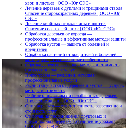
хвои и листьев | ООО «Юг СЭС»
Лечение деревьев с дуплами и трещинами ствола |
Спасение старовозрастных деревьев | ООО «Юг
СЭС»
Лечение хвойных от ржавчины и шютте |
Спасение сосен, елей, пихт | ООО «Юг СЭС»
Обработка деревьев от короеда —
профессиональные и эффективные методы защиты
Обработка кустов — защита от болезней и
вредителей
Обработка растений от вредителей и болезней —
методы, средства и сезонные особенности
Обрезка деревьев — сроки, методы и стоимость
профессиональных услуг
Покос травы — расценки, методы и
профессиональные услуги
Расчистка участка от деревьев и кустов — услуги,
методы и стоимость
Реабилитация старых и ослабленных деревьев |
Продление жизни | ООО «Юг СЭС»
Спил деревьев — ответственность, разрешение и
стоимость услуг
Стимуляция плодоношения фруктовых и
орехоплодных деревьев | Увеличение урожая |
ООО «Юг СЭС»