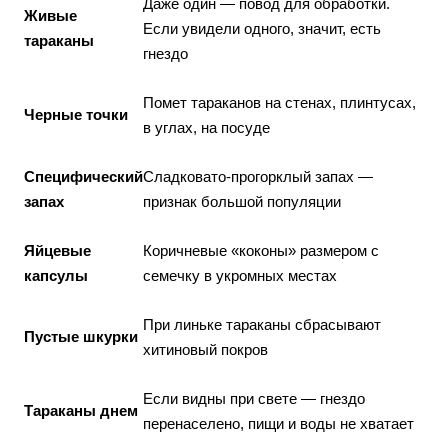
Даже один — повод для обработки.
Живые
Если увидели одного, значит, есть
тараканы
гнездо
Помет тараканов на стенах, плинтусах,
Черные точки
в углах, на посуде
Специфический
Сладковато-прогорклый запах —
запах
признак большой популяции
Яйцевые
Коричневые «коконы» размером с
капсулы
семечку в укромных местах
При линьке тараканы сбрасывают
Пустые шкурки
хитиновый покров
Если видны при свете — гнездо
Тараканы днем
перенаселено, пищи и воды не хватает